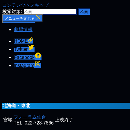
コンテンツへスキップ
検索対象:
メニューを閉じる
検索を閉じる
劇場情報
HOME
Twitter
Facebook
Instagram
北海道・東北
フォーラム仙台
宮城
上映終了
TEL: 022-728-7866